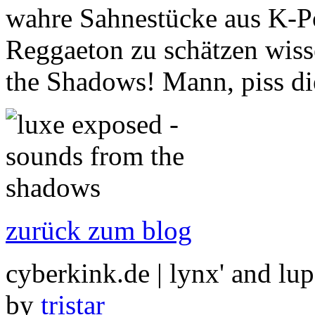
wahre Sahnestücke aus K-
Reggaeton zu schätzen wis
the Shadows! Mann, piss d
zurück zum blog
cyberkink.de | lynx' and lu
by
tristar