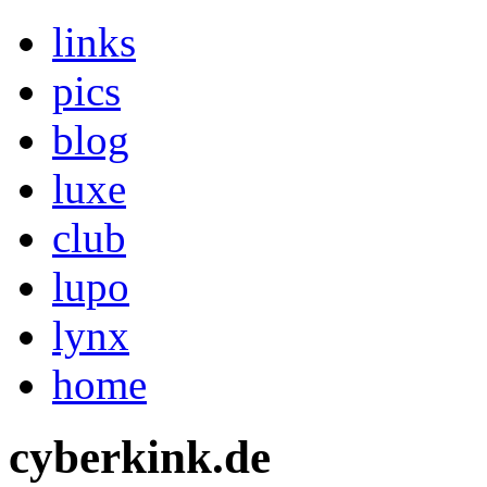
links
pics
blog
luxe
club
lupo
lynx
home
cyberkink.de