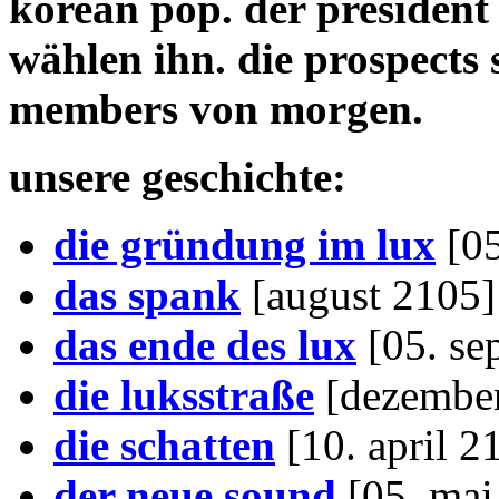
korean pop. der president
wählen ihn. die prospects
members von morgen.
unsere geschichte:
die gründung im lux
[05
das spank
[august 2105]
das ende des lux
[05. se
die luksstraße
[dezembe
die schatten
[10. april 2
der neue sound
[05. mai