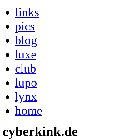
links
pics
blog
luxe
club
lupo
lynx
home
cyberkink.de