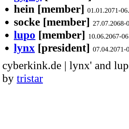
hein [member]
01.01.2071-06
socke [member]
27.07.2068-
lupo
[member]
10.06.2067-06
lynx
[president]
07.04.2071-
cyberkink.de | lynx' and lu
by
tristar