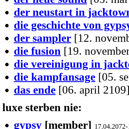
der neustart in jacktow
die geschichte von gyps
der sampler
[12. novemb
die fusion
[19. november
die vereinigung in jack
die kampfansage
[05. s
das ende
[06. april 2109
luxe sterben nie:
gypsy
[member]
17.04.2072-